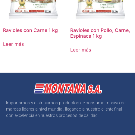
Ravioles con Carne 1 kg
Ravioles con Pollo, Carne,
Espinaca 1 kg
Leer más
Leer más
Importamos y distribuimos productos de consumo masivo de
marcas líderes a nivel mundial, llegando a nuestro cliente final
con excelencia en nuestros procesos de calidad.