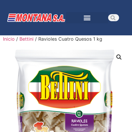
Inicio
/
Bettini
/ Ravioles Cuatro Quesos 1 kg