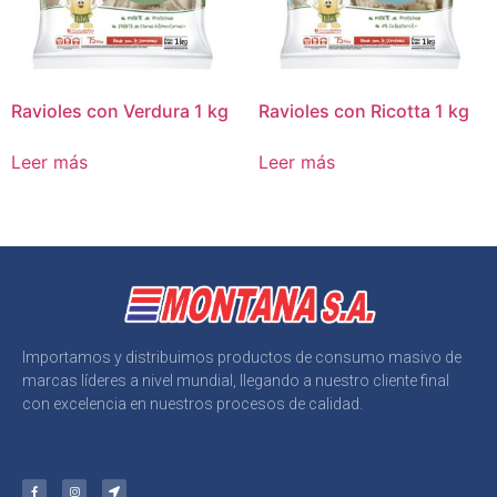
Ravioles con Verdura 1 kg
Ravioles con Ricotta 1 kg
Leer más
Leer más
Importamos y distribuimos productos de consumo masivo de
marcas líderes a nivel mundial, llegando a nuestro cliente final
con excelencia en nuestros procesos de calidad.