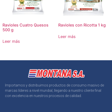
Ravioles Cuatro Quesos
Ravioles con Ricotta 1 kg
500 g
Leer más
Leer más
Importamos y distribuimos productos de consumo masivo de
marcas líderes a nivel mundial, llegando a nuestro cliente final
con excelencia en nuestros procesos de calidad.