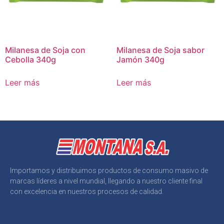
Milanesa de Soja con
Milanesa de Soja sabor
Cebolla 340g
Jamón 340g
Leer más
Leer más
Importamos y distribuimos productos de consumo masivo de
marcas líderes a nivel mundial, llegando a nuestro cliente final
con excelencia en nuestros procesos de calidad.