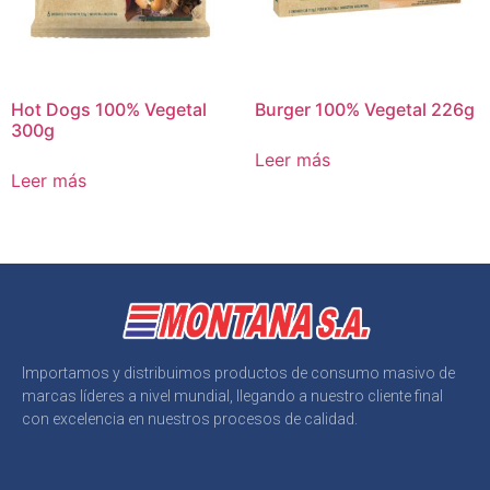
Hot Dogs 100% Vegetal
Burger 100% Vegetal 226g
300g
Leer más
Leer más
Importamos y distribuimos productos de consumo masivo de
marcas líderes a nivel mundial, llegando a nuestro cliente final
con excelencia en nuestros procesos de calidad.