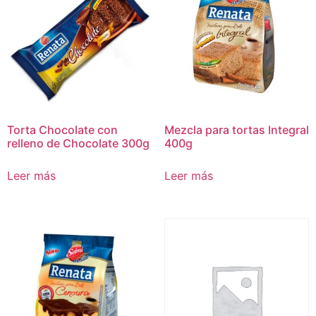
Torta Chocolate con
Mezcla para tortas Integral
relleno de Chocolate 300g
400g
Leer más
Leer más