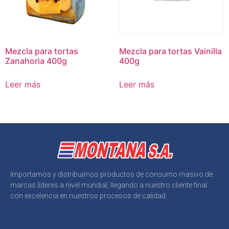
Mezcla para tortas
Mezcla para tortas Vainilla
Zanahoria 400g
400g
Leer más
Leer más
Importamos y distribuimos productos de consumo masivo de
marcas líderes a nivel mundial, llegando a nuestro cliente final
con excelencia en nuestros procesos de calidad.