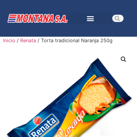
Inicio
/
Renata
/ Torta tradicional Naranja 250g