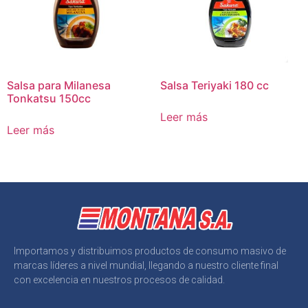
Salsa para Milanesa
Salsa Teriyaki 180 cc
Tonkatsu 150cc
Leer más
Leer más
Importamos y distribuimos productos de consumo masivo de
marcas líderes a nivel mundial, llegando a nuestro cliente final
con excelencia en nuestros procesos de calidad.