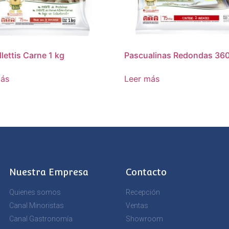
lettis Carne 1 kg
Pascualinas Redondas 36
más
Leer más
Nuestra Empresa
Contacto
Quienes somos
Recepción
Canal Minoristas
Ventas
Canal Gastronomía
Showroom