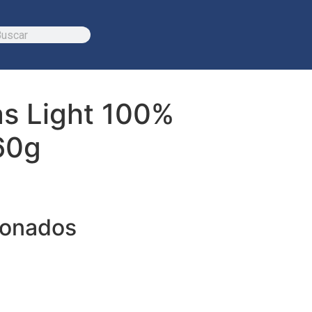
as Light 100%
60g
ionados