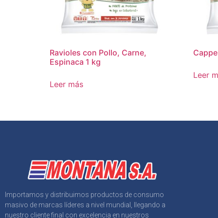
Ravioles con Pollo, Carne,
Cappel
Espinaca 1 kg
Leer 
Leer más
Importamos y distribuimos productos de consumo
masivo de marcas líderes a nivel mundial, llegando a
nuestro cliente final con excelencia en nuestros