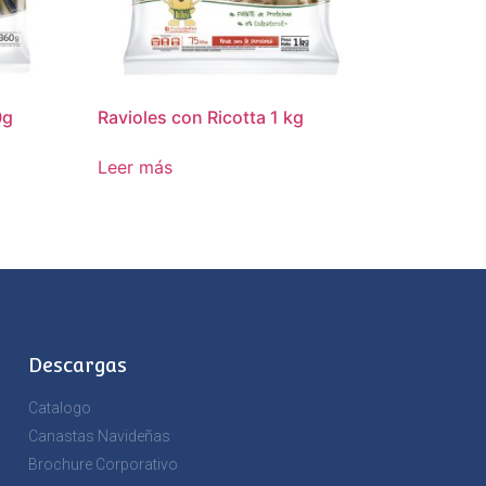
0g
Ravioles con Ricotta 1 kg
Leer más
Descargas
Catalogo
Canastas Navideñas
Brochure Corporativo