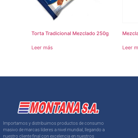
Torta Tradicional Mezclado 250g
Mezcla
Leer más
Leer 
Importamos y distribuimos productos de consumo
masivo de marcas líderes a nivel mundial, llegando a
nuestro cliente final con excelencia en nuestros