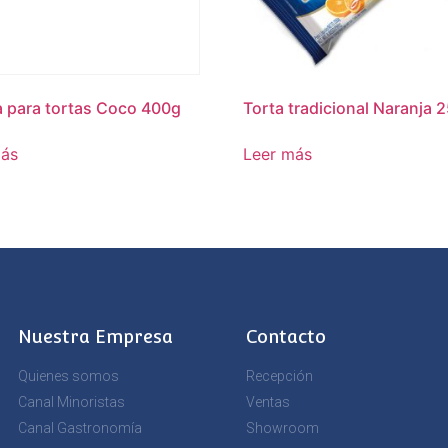
 para tortas Coco 400g
Torta tradicional Naranja 
más
Leer más
Nuestra Empresa
Contacto
Quienes somos
Recepción
Canal Minoristas
Ventas
Canal Gastronomía
Showroom