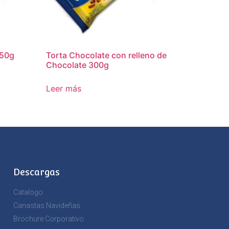
250g
Torta Chocolate con relleno de
Chocolate 300g
Leer más
Descargas
Catalogo
Canastas Navideñas
Brochure Corporativo