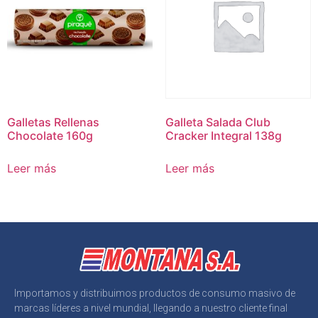
Galletas Rellenas
Galleta Salada Club
Chocolate 160g
Cracker Integral 138g
Leer más
Leer más
Importamos y distribuimos productos de consumo masivo de
marcas líderes a nivel mundial, llegando a nuestro cliente final