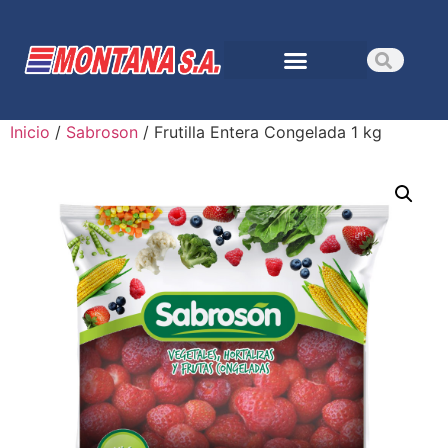
Inicio
/
Sabroson
/ Frutilla Entera Congelada 1 kg