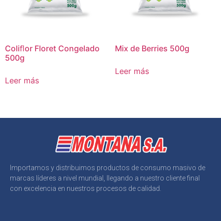
Coliﬂor Floret Congelado
Mix de Berries 500g
500g
Leer más
Leer más
Importamos y distribuimos productos de consumo masivo de
marcas líderes a nivel mundial, llegando a nuestro cliente final
con excelencia en nuestros procesos de calidad.