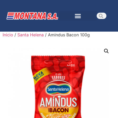
Inicio
/
Santa Helena
/ Amindus Bacon 100g