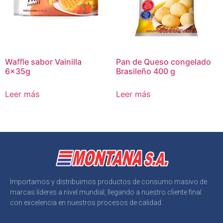
Waﬄe sabor Vainilla
Pan de Queso congelado
6x35g
Brasileño 400 g
Leer más
Leer más
Importamos y distribuimos productos de consumo masivo de
marcas líderes a nivel mundial, llegando a nuestro cliente final
con excelencia en nuestros procesos de calidad.