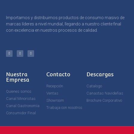
Importamos y distribuimos productos de consumo masivo de
marcas líderes a nivel mundial, llegando a nuestro cliente final
con excelencia en nuestros procesos de calidad.
Nuestra
Contacto
Descargas
Empresa
Recepción
Catalogo
Quienes somos
Ventas
Canastas Navideñas
Canal Minoristas
Showroom
Brochure Corporativo
Canal Gastronomía
Trabaja con nosotros
Consumidor Final