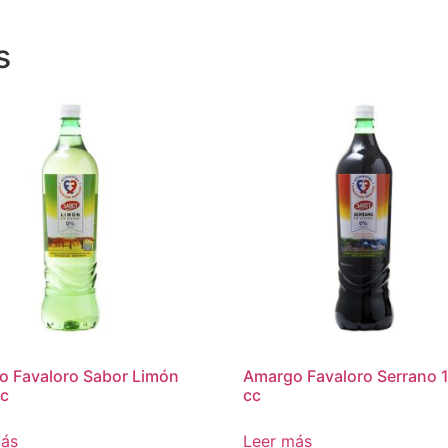
s
 Favaloro Sabor Limón
Amargo Favaloro Serrano 
cc
cc
más
Leer más